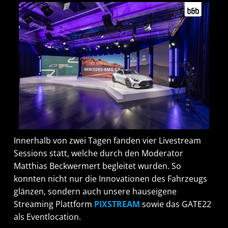
I
nnerhalb von zwei Tagen fanden
vier
Livestream
Sessions statt
,
welche durch den Moderator
Matthias
Beckwermert
begleitet wurden
.
So
konnte
n
nicht nur die Innovationen des Fahrzeugs
glänzen, sondern auch
unsere hauseigene
Streaming Plattform
PIXSTREAM
sowie
das
GATE22
als Eventlocation.