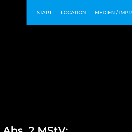
START
LOCATION
MEDIEN / IMP
8 Abs. 2 MStV: