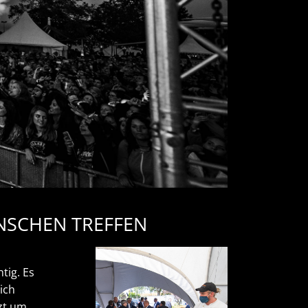
NSCHEN TREFFEN
tig. Es
ich
zt um